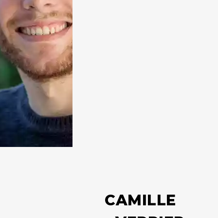
C
A
M
I
L
L
E