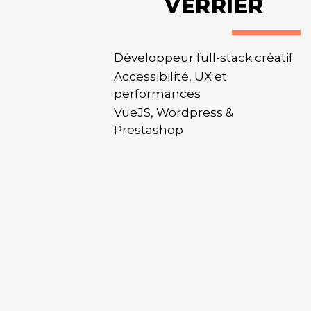
V
E
R
R
I
E
R
Développeur full-stack créatif
Accessibilité, UX et
performances
VueJS, Wordpress &
Prestashop